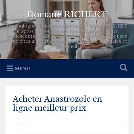
Doriane RICHERT
Psychologue clinicienne diplômée, Doriane RICHERT
propose un soutien sur mesure pour enfants,
adolescents et adultes afin d’apporter des réponses
concrètes aux difficultés émotionnelles, familiales et
relationnelles.
MENU
Acheter Anastrozole en
ligne meilleur prix