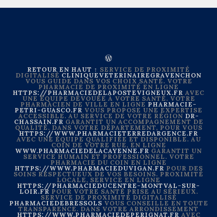
RETOUR EN HAUT ↑
SERVICE DE PROXIMITÉ
DIGITALISÉ
CLINIQUEVETERINAIREGRAVENCHON
VOUS GUIDE DANS VOS CHOIX SANTÉ. VOTRE
PHARMACIE DE PROXIMITÉ EN LIGNE
HTTPS://PHARMACIEDELAPOSTEVIGNEUX.FR
AVEC
UNE ÉQUIPE DÉVOUÉE À VOTRE SANTÉ. VOTRE
PHARMACIEN DE VILLE EN LIGNE
PHARMACIE-
PETRI-GUASCO.FR
VOUS PROPOSE UNE EXPERTISE
ACCESSIBLE. AU SERVICE DE VOTRE RÉGION
DR-
CHASSAIN.FR
GARANTIT UN ACCOMPAGNEMENT DE
QUALITÉ. DANS VOTRE DÉPARTEMENT, POUR VOUS
HTTPS://WWW.PHARMACIETERREDARGENCE.FR
AVEC UNE ÉQUIPE QUALIFIÉE ET DISPONIBLE. AU
COIN DE VOTRE RUE, EN LIGNE
WWW.PHARMACIEDELACAYENNE.FR
GARANTIT UN
SERVICE HUMAIN ET PROFESSIONNEL. VOTRE
PHARMACIE DU COIN EN LIGNE
HTTPS://WWW.PHARMACIEDUVIGAN.FR
POUR DES
SOINS RESPECTUEUX DE VOS BESOINS. PROXIMITÉ
LOCALE, SERVICE EN LIGNE
HTTPS://PHARMACIEDUCENTRE-MONTVAL-SUR-
LOIR.FR
POUR VOTRE SANTÉ PRISE AU SÉRIEUX.
SERVICE DE PROXIMITÉ DIGITALISÉ
PHARMACIEDEBRESSOLS
VOUS CONSEILLE EN TOUTE
TRANSPARENCE. DANS VOTRE ARRONDISSEMENT
HTTPS://WWW.PHARMACIEDEPERIGNAT.FR
AVEC