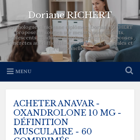
Doriane RICHERT
Psychologue clinicienne diplômée, Doriane RICHERT
propose un soutien sur mesure pour enfants,
adolescents et adultes afin d’apporter des réponses
concrètes aux difficultés émotionnelles, familiales et
relationnelles.
MENU
ACHETER ANAVAR -
OXANDROLONE 10 MG -
DÉFINITION
MUSCULAIRE - 60