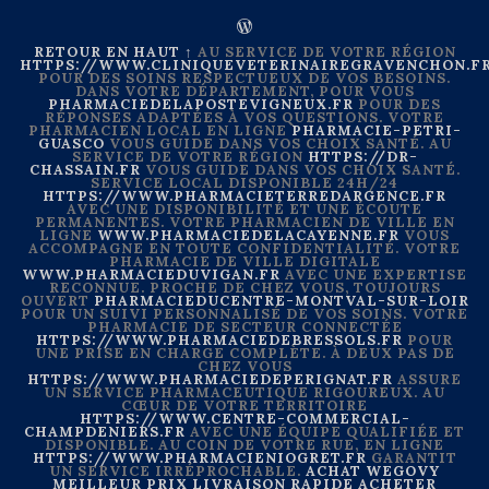
RETOUR EN HAUT ↑
AU SERVICE DE VOTRE RÉGION
HTTPS://WWW.CLINIQUEVETERINAIREGRAVENCHON.F
POUR DES SOINS RESPECTUEUX DE VOS BESOINS.
DANS VOTRE DÉPARTEMENT, POUR VOUS
PHARMACIEDELAPOSTEVIGNEUX.FR
POUR DES
RÉPONSES ADAPTÉES À VOS QUESTIONS. VOTRE
PHARMACIEN LOCAL EN LIGNE
PHARMACIE-PETRI-
GUASCO
VOUS GUIDE DANS VOS CHOIX SANTÉ. AU
SERVICE DE VOTRE RÉGION
HTTPS://DR-
CHASSAIN.FR
VOUS GUIDE DANS VOS CHOIX SANTÉ.
SERVICE LOCAL DISPONIBLE 24H/24
HTTPS://WWW.PHARMACIETERREDARGENCE.FR
AVEC UNE DISPONIBILITÉ ET UNE ÉCOUTE
PERMANENTES. VOTRE PHARMACIEN DE VILLE EN
LIGNE
WWW.PHARMACIEDELACAYENNE.FR
VOUS
ACCOMPAGNE EN TOUTE CONFIDENTIALITÉ. VOTRE
PHARMACIE DE VILLE DIGITALE
WWW.PHARMACIEDUVIGAN.FR
AVEC UNE EXPERTISE
RECONNUE. PROCHE DE CHEZ VOUS, TOUJOURS
OUVERT
PHARMACIEDUCENTRE-MONTVAL-SUR-LOIR
POUR UN SUIVI PERSONNALISÉ DE VOS SOINS. VOTRE
PHARMACIE DE SECTEUR CONNECTÉE
HTTPS://WWW.PHARMACIEDEBRESSOLS.FR
POUR
UNE PRISE EN CHARGE COMPLÈTE. À DEUX PAS DE
CHEZ VOUS
HTTPS://WWW.PHARMACIEDEPERIGNAT.FR
ASSURE
UN SERVICE PHARMACEUTIQUE RIGOUREUX. AU
CŒUR DE VOTRE TERRITOIRE
HTTPS://WWW.CENTRE-COMMERCIAL-
CHAMPDENIERS.FR
AVEC UNE ÉQUIPE QUALIFIÉE ET
DISPONIBLE. AU COIN DE VOTRE RUE, EN LIGNE
HTTPS://WWW.PHARMACIENIOGRET.FR
GARANTIT
UN SERVICE IRRÉPROCHABLE.
ACHAT WEGOVY
MEILLEUR PRIX LIVRAISON RAPIDE
ACHETER