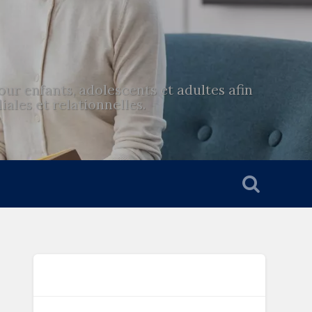
r enfants, adolescents et adultes afin
ales et relationnelles.