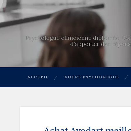
Psychologue clinicienne diplômée, Dor
d’apporter des réponse
ACCUEIL
VOTRE PSYCHOLOGUE
Achat Avodart meille