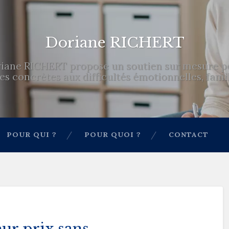
Doriane RICHERT
iane RICHERT propose un soutien sur mesure pou
s concrètes aux difficultés émotionnelles, famili
POUR QUI ?
POUR QUOI ?
CONTACT
ur prix sans