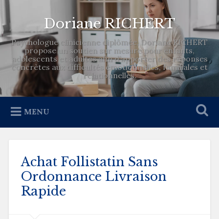
Doriane RICHERT
Psychologue clinicienne diplômée, Doriane RICHERT
propose un soutien sur mesure pour enfants,
adolescents et adultes afin d’apporter des réponses
concrètes aux difficultés émotionnelles, familiales et
relationnelles.
MENU
Achat Follistatin Sans
Ordonnance Livraison
Rapide