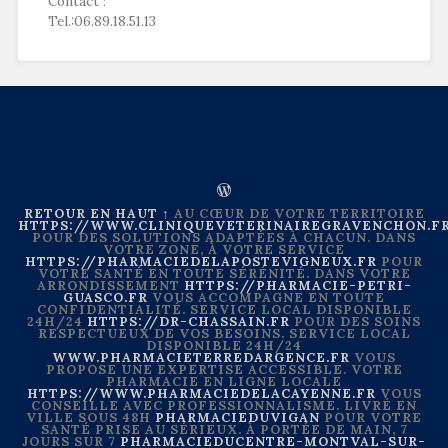
Contact :
Tel.:06.89.18.51.13
RETOUR EN HAUT ↑
AU CŒUR DE VOTRE TERRITOIRE
HTTPS://WWW.CLINIQUEVETERINAIREGRAVENCHON.F
POUR DES SOLUTIONS ADAPTÉES À CHACUN. DANS
VOTRE ZONE, À VOTRE SERVICE
HTTPS://PHARMACIEDELAPOSTEVIGNEUX.FR
POUR
VOTRE SANTÉ EN TOUTE SÉRÉNITÉ. DANS VOTRE
ARRONDISSEMENT
HTTPS://PHARMACIE-PETRI-
GUASCO.FR
VOUS ACCOMPAGNE EN TOUTE
CONFIDENTIALITÉ. SERVICE LOCAL DISPONIBLE
24H/24
HTTPS://DR-CHASSAIN.FR
POUR DES SOINS
RESPECTUEUX DE VOS BESOINS. SERVICE LOCAL
DISPONIBLE 24H/24
WWW.PHARMACIETERREDARGENCE.FR
VOUS
PROPOSE UNE EXPERTISE ACCESSIBLE. VOTRE
PHARMACIE EN LIGNE LOCALE
HTTPS://WWW.PHARMACIEDELACAYENNE.FR
VOUS
CONSEILLE AVEC PROFESSIONNALISME. LIVRÉ EN
VILLE SOUS 48H
PHARMACIEDUVIGAN
POUR VOTRE
SANTÉ PRISE AU SÉRIEUX. À PORTÉE DE MAIN, 7
JOURS SUR 7
PHARMACIEDUCENTRE-MONTVAL-SUR-