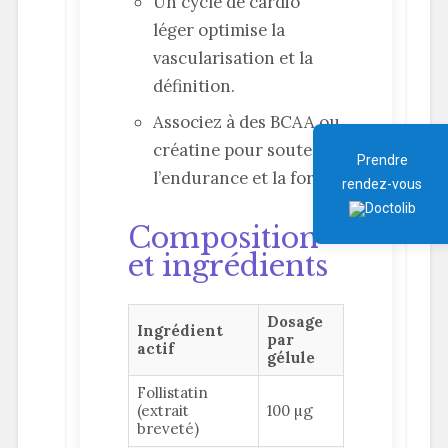
Un cycle de cardio
léger optimise la
vascularisation et la
définition.
Associez à des BCAA ou
créatine pour soutenir
Prendre
l’endurance et la force.
rendez-vous
Composition
et ingrédients
Dosage
Ingrédient
par
actif
gélule
Follistatin
(extrait
100 µg
breveté)