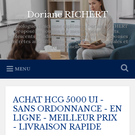
Doriane RICHERT
Psychologue clinicienne diplômée, Doriane RICHERT
propose un soutien sur mesure pour enfants,
adolescents et adultes afin d’apporter des réponses
concrètes aux difficultés émotionnelles, familiales et
relationnelles.
MENU
ACHAT HCG 5000 UI -
SANS ORDONNANCE - EN
LIGNE - MEILLEUR PRIX
- LIVRAISON RAPIDE