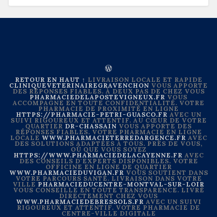
RETOUR EN HAUT ↑
LIVRAISON LOCALE ET RAPIDE
CLINIQUEVETERINAIREGRAVENCHON
VOUS APPORTE
DES RÉPONSES FIABLES. À DEUX PAS DE CHEZ VOUS
PHARMACIEDELAPOSTEVIGNEUX.FR
VOUS
ACCOMPAGNE EN TOUTE CONFIDENTIALITÉ. VOTRE
PHARMACIE DE PROXIMITÉ EN LIGNE
HTTPS://PHARMACIE-PETRI-GUASCO.FR
AVEC UN
SUIVI RIGOUREUX ET ATTENTIF. AU CŒUR DE VOTRE
QUARTIER
DR-CHASSAIN
VOUS APPORTE DES
RÉPONSES FIABLES. VOTRE PHARMACIE EN LIGNE
LOCALE
WWW.PHARMACIETERREDARGENCE.FR
AVEC
DES SOLUTIONS ADAPTÉES À TOUS. PRÈS DE VOUS,
OÙ QUE VOUS SOYEZ
HTTPS://WWW.PHARMACIEDELACAYENNE.FR
AVEC
DES CONSEILS D'EXPERTS DISPONIBLES. VOTRE
OFFICINE EN LIGNE DE QUARTIER
WWW.PHARMACIEDUVIGAN.FR
VOUS SOUTIENT DANS
VOTRE PARCOURS SANTÉ. LIVRAISON DANS VOTRE
VILLE
PHARMACIEDUCENTRE-MONTVAL-SUR-LOIR
VOUS CONSEILLE EN TOUTE TRANSPARENCE. LIVRÉ
DIRECTEMENT CHEZ VOUS
WWW.PHARMACIEDEBRESSOLS.FR
AVEC UN SUIVI
RIGOUREUX ET ATTENTIF. VOTRE PHARMACIE DE
CENTRE-VILLE DIGITALE