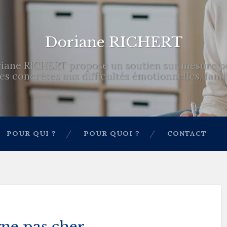
Doriane RICHERT
iane RICHERT propose un soutien sur mesure pou
s concrètes aux difficultés émotionnelles, famili
POUR QUI ?
POUR QUOI ?
CONTACT
gne pas cher