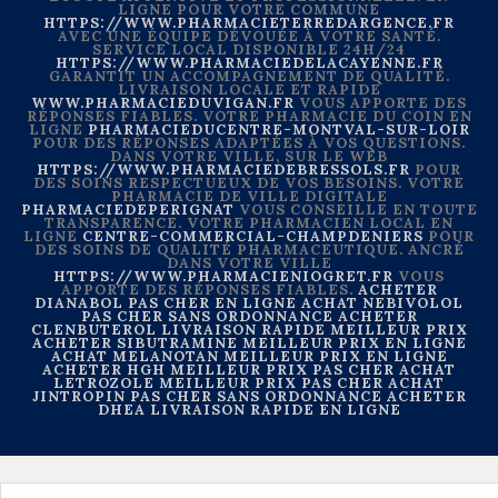
LIGNE POUR VOTRE COMMUNE
HTTPS://WWW.PHARMACIETERREDARGENCE.FR
AVEC UNE ÉQUIPE DÉVOUÉE À VOTRE SANTÉ.
SERVICE LOCAL DISPONIBLE 24H/24
HTTPS://WWW.PHARMACIEDELACAYENNE.FR
GARANTIT UN ACCOMPAGNEMENT DE QUALITÉ.
LIVRAISON LOCALE ET RAPIDE
WWW.PHARMACIEDUVIGAN.FR
VOUS APPORTE DES
RÉPONSES FIABLES. VOTRE PHARMACIE DU COIN EN
LIGNE
PHARMACIEDUCENTRE-MONTVAL-SUR-LOIR
POUR DES RÉPONSES ADAPTÉES À VOS QUESTIONS.
DANS VOTRE VILLE, SUR LE WEB
HTTPS://WWW.PHARMACIEDEBRESSOLS.FR
POUR
DES SOINS RESPECTUEUX DE VOS BESOINS. VOTRE
PHARMACIE DE VILLE DIGITALE
PHARMACIEDEPERIGNAT
VOUS CONSEILLE EN TOUTE
TRANSPARENCE. VOTRE PHARMACIEN LOCAL EN
LIGNE
CENTRE-COMMERCIAL-CHAMPDENIERS
POUR
DES SOINS DE QUALITÉ PHARMACEUTIQUE. ANCRÉ
DANS VOTRE VILLE
HTTPS://WWW.PHARMACIENIOGRET.FR
VOUS
APPORTE DES RÉPONSES FIABLES.
ACHETER
DIANABOL PAS CHER EN LIGNE
ACHAT NEBIVOLOL
PAS CHER SANS ORDONNANCE
ACHETER
CLENBUTEROL LIVRAISON RAPIDE MEILLEUR PRIX
ACHETER SIBUTRAMINE MEILLEUR PRIX EN LIGNE
ACHAT MELANOTAN MEILLEUR PRIX EN LIGNE
ACHETER HGH MEILLEUR PRIX PAS CHER
ACHAT
LETROZOLE MEILLEUR PRIX PAS CHER
ACHAT
JINTROPIN PAS CHER SANS ORDONNANCE
ACHETER
DHEA LIVRAISON RAPIDE EN LIGNE