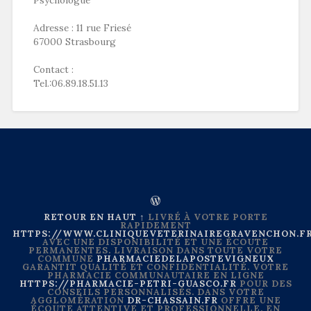
Adresse : 11 rue Friesé
67000 Strasbourg
Contact :
Tel.:06.89.18.51.13
RETOUR EN HAUT ↑
LIVRÉ À VOTRE PORTE
RAPIDEMENT
HTTPS://WWW.CLINIQUEVETERINAIREGRAVENCHON.F
AVEC UNE DISPONIBILITÉ ET UNE ÉCOUTE
PERMANENTES. LIVRAISON DANS TOUTE VOTRE
COMMUNE
PHARMACIEDELAPOSTEVIGNEUX
GARANTIT QUALITÉ ET CONFIDENTIALITÉ. VOTRE
PHARMACIE COMMUNAUTAIRE EN LIGNE
HTTPS://PHARMACIE-PETRI-GUASCO.FR
POUR DES
CONSEILS PERSONNALISÉS. DANS VOTRE
AGGLOMÉRATION
DR-CHASSAIN.FR
OFFRE UNE
ÉCOUTE ATTENTIVE ET PROFESSIONNELLE. EN