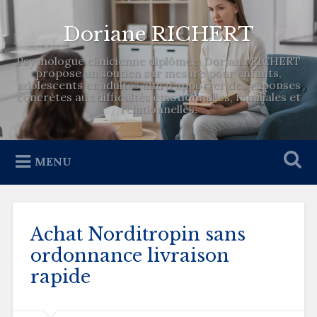
Doriane RICHERT
Psychologue clinicienne diplômée, Doriane RICHERT
propose un soutien sur mesure pour enfants,
adolescents et adultes afin d’apporter des réponses
concrètes aux difficultés émotionnelles, familiales et
relationnelles.
MENU
Achat Norditropin sans
ordonnance livraison
rapide