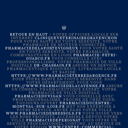
RETOUR EN HAUT ↑
VOTRE OFFICINE LOCALE SUR
INTERNET
CLINIQUEVETERINAIREGRAVENCHON
POUR VOTRE SANTÉ EN TOUTE SÉRÉNITÉ. VOTRE
PHARMACIE DE SECTEUR CONNECTÉE
PHARMACIEDELAPOSTEVIGNEUX
POUR VOTRE SANTÉ
EN TOUTE SÉRÉNITÉ. VOTRE PHARMACIE
COMMUNAUTAIRE EN LIGNE
PHARMACIE-PETRI-
GUASCO.FR
VOUS CONSEILLE AVEC
PROFESSIONNALISME. VOTRE PHARMACIE DE VILLE
DIGITALE
DR-CHASSAIN.FR
ASSURE UN SERVICE
PHARMACEUTIQUE RIGOUREUX. LIVRAISON LOCALE
ET RAPIDE
HTTPS://WWW.PHARMACIETERREDARGENCE.FR
POUR VOTRE SANTÉ EN TOUTE SÉRÉNITÉ. DANS
VOTRE DÉPARTEMENT, POUR VOUS
HTTPS://WWW.PHARMACIEDELACAYENNE.FR
ASSURE
UN CONSEIL PHARMACEUTIQUE EXPERT. VOTRE
PHARMACIE DE VILLE DIGITALE
PHARMACIEDUVIGAN
VOUS CONSEILLE AVEC
PROFESSIONNALISME. PROCHE DE CHEZ VOUS,
TOUJOURS OUVERT
PHARMACIEDUCENTRE-
MONTVAL-SUR-LOIR.FR
MET SON EXPERTISE À
VOTRE SERVICE. ANCRÉ DANS VOTRE VILLE
WWW.PHARMACIEDEBRESSOLS.FR
VOUS GUIDE VERS
LES BONS PRODUITS. ACCESSIBLE DEPUIS VOTRE
VILLE
PHARMACIEDEPERIGNAT
VOUS OFFRE UN
SERVICE PROFESSIONNEL CONTINU. AU SERVICE DE
VOTRE RÉGION
WWW.CENTRE-COMMERCIAL-