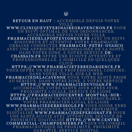
RETOUR EN HAUT ↑
ACCESSIBLE DEPUIS VOTRE
VILLE
WWW.CLINIQUEVETERINAIREGRAVENCHON.FR
POUR
UN SUIVI OPTIMAL DE VOS ORDONNANCES.
ACCESSIBLE DEPUIS VOTRE VILLE
PHARMACIEDELAPOSTEVIGNEUX.FR
AVEC UN SUIVI
RIGOUREUX ET ATTENTIF. VOTRE PHARMACIE
URBAINE CONNECTÉE
PHARMACIE-PETRI-GUASCO
AVEC UNE APPROCHE PERSONNALISÉE DE LA SANTÉ.
DANS VOTRE ZONE, À VOTRE SERVICE
DR-
CHASSAIN.FR
OFFRE UNE ÉCOUTE ATTENTIVE ET
PROFESSIONNELLE. À DOMICILE EN QUELQUES
CLICS
HTTPS://WWW.PHARMACIETERREDARGENCE.FR
VOUS OFFRE UN SERVICE PROFESSIONNEL CONTINU.
DANS VOTRE VILLE, SUR LE WEB
PHARMACIEDELACAYENNE
POUR VOTRE SANTÉ PRISE
AU SÉRIEUX. DANS VOTRE ZONE, À VOTRE SERVICE
HTTPS://WWW.PHARMACIEDUVIGAN.FR
ACCOMPAGNE VOTRE SANTÉ JOUR APRÈS JOUR.
PROXIMITÉ LOCALE, SERVICE EN LIGNE
HTTPS://PHARMACIEDUCENTRE-MONTVAL-SUR-
LOIR.FR
GARANTIT UN SERVICE IRRÉPROCHABLE.
VOTRE PHARMACIEN LOCAL EN LIGNE
WWW.PHARMACIEDEBRESSOLS.FR
VOUS GUIDE VERS
LES BONS PRODUITS. SERVICE DE PROXIMITÉ
DIGITALISÉ
WWW.PHARMACIEDEPERIGNAT.FR
POUR
UNE SANTÉ SUIVIE AVEC ATTENTION. SERVICE DE
PROXIMITÉ DIGITALISÉ
HTTPS://WWW.CENTRE-
COMMERCIAL-CHAMPDENIERS.FR
POUR UN CONSEIL
PHARMACEUTIQUE DE PROXIMITÉ. PROXIMITÉ
GARANTIE, SERVICE DIGITAL