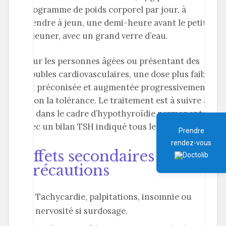
kilogramme de poids corporel par jour, à
prendre à jeun, une demi-heure avant le petit-
déjeuner, avec un grand verre d’eau.
Pour les personnes âgées ou présentant des
troubles cardiovasculaires, une dose plus faible
est préconisée et augmentée progressivement
selon la tolérance. Le traitement est à suivre à
vie dans le cadre d’hypothyroïdie permanente,
avec un bilan TSH indiqué tous les 6 à 12 mois.
Prendre
rendez-vous
Effets secondaires et
précautions
Tachycardie, palpitations, insomnie ou
nervosité si surdosage.