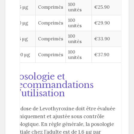
100
25 µg
Comprimés
€25.90
unités
100
50 µg
Comprimés
€29.90
unités
100
75 µg
Comprimés
€33.90
unités
100
100 µg
Comprimés
€37.90
unités
Posologie et
recommandations
d’utilisation
La dose de Levothyroxine doit être évaluée
cliniquement et ajustée sous contrôle
biologique. En règle générale, la posologie
initiale chez l’adulte est de 1,6 µg par