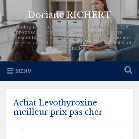
Doriane RICHERT
Psychologue clinicienne diplômée, Doriane RICHERT
propose un soutien sur mesure pour enfants,
adolescents et adultes afin d’apporter des réponses
concrètes aux difficultés émotionnelles, familiales et
relationnelles.
MENU
Achat Levothyroxine
meilleur prix pas cher