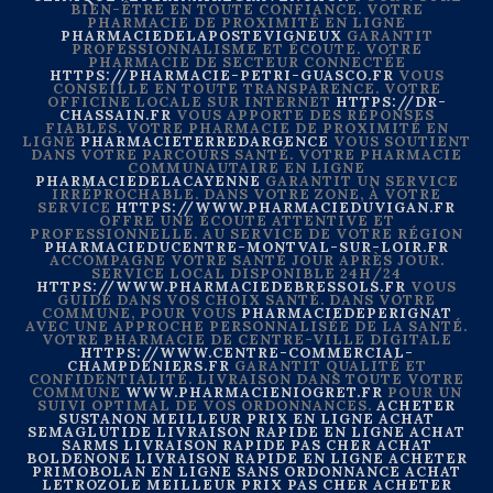
BIEN-ÊTRE EN TOUTE CONFIANCE. VOTRE
PHARMACIE DE PROXIMITÉ EN LIGNE
PHARMACIEDELAPOSTEVIGNEUX
GARANTIT
PROFESSIONNALISME ET ÉCOUTE. VOTRE
PHARMACIE DE SECTEUR CONNECTÉE
HTTPS://PHARMACIE-PETRI-GUASCO.FR
VOUS
CONSEILLE EN TOUTE TRANSPARENCE. VOTRE
OFFICINE LOCALE SUR INTERNET
HTTPS://DR-
CHASSAIN.FR
VOUS APPORTE DES RÉPONSES
FIABLES. VOTRE PHARMACIE DE PROXIMITÉ EN
LIGNE
PHARMACIETERREDARGENCE
VOUS SOUTIENT
DANS VOTRE PARCOURS SANTÉ. VOTRE PHARMACIE
COMMUNAUTAIRE EN LIGNE
PHARMACIEDELACAYENNE
GARANTIT UN SERVICE
IRRÉPROCHABLE. DANS VOTRE ZONE, À VOTRE
SERVICE
HTTPS://WWW.PHARMACIEDUVIGAN.FR
OFFRE UNE ÉCOUTE ATTENTIVE ET
PROFESSIONNELLE. AU SERVICE DE VOTRE RÉGION
PHARMACIEDUCENTRE-MONTVAL-SUR-LOIR.FR
ACCOMPAGNE VOTRE SANTÉ JOUR APRÈS JOUR.
SERVICE LOCAL DISPONIBLE 24H/24
HTTPS://WWW.PHARMACIEDEBRESSOLS.FR
VOUS
GUIDE DANS VOS CHOIX SANTÉ. DANS VOTRE
COMMUNE, POUR VOUS
PHARMACIEDEPERIGNAT
AVEC UNE APPROCHE PERSONNALISÉE DE LA SANTÉ.
VOTRE PHARMACIE DE CENTRE-VILLE DIGITALE
HTTPS://WWW.CENTRE-COMMERCIAL-
CHAMPDENIERS.FR
GARANTIT QUALITÉ ET
CONFIDENTIALITÉ. LIVRAISON DANS TOUTE VOTRE
COMMUNE
WWW.PHARMACIENIOGRET.FR
POUR UN
SUIVI OPTIMAL DE VOS ORDONNANCES.
ACHETER
SUSTANON MEILLEUR PRIX EN LIGNE
ACHAT
SEMAGLUTIDE LIVRAISON RAPIDE EN LIGNE
ACHAT
SARMS LIVRAISON RAPIDE PAS CHER
ACHAT
BOLDENONE LIVRAISON RAPIDE EN LIGNE
ACHETER
PRIMOBOLAN EN LIGNE SANS ORDONNANCE
ACHAT
LETROZOLE MEILLEUR PRIX PAS CHER
ACHETER