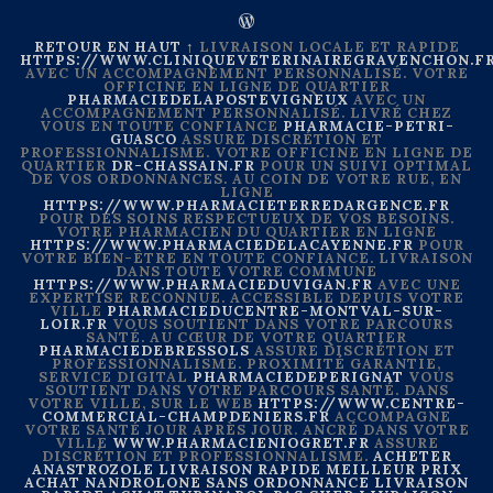
RETOUR EN HAUT ↑
LIVRAISON LOCALE ET RAPIDE
HTTPS://WWW.CLINIQUEVETERINAIREGRAVENCHON.F
AVEC UN ACCOMPAGNEMENT PERSONNALISÉ. VOTRE
OFFICINE EN LIGNE DE QUARTIER
PHARMACIEDELAPOSTEVIGNEUX
AVEC UN
ACCOMPAGNEMENT PERSONNALISÉ. LIVRÉ CHEZ
VOUS EN TOUTE CONFIANCE
PHARMACIE-PETRI-
GUASCO
ASSURE DISCRÉTION ET
PROFESSIONNALISME. VOTRE OFFICINE EN LIGNE DE
QUARTIER
DR-CHASSAIN.FR
POUR UN SUIVI OPTIMAL
DE VOS ORDONNANCES. AU COIN DE VOTRE RUE, EN
LIGNE
HTTPS://WWW.PHARMACIETERREDARGENCE.FR
POUR DES SOINS RESPECTUEUX DE VOS BESOINS.
VOTRE PHARMACIEN DU QUARTIER EN LIGNE
HTTPS://WWW.PHARMACIEDELACAYENNE.FR
POUR
VOTRE BIEN-ÊTRE EN TOUTE CONFIANCE. LIVRAISON
DANS TOUTE VOTRE COMMUNE
HTTPS://WWW.PHARMACIEDUVIGAN.FR
AVEC UNE
EXPERTISE RECONNUE. ACCESSIBLE DEPUIS VOTRE
VILLE
PHARMACIEDUCENTRE-MONTVAL-SUR-
LOIR.FR
VOUS SOUTIENT DANS VOTRE PARCOURS
SANTÉ. AU CŒUR DE VOTRE QUARTIER
PHARMACIEDEBRESSOLS
ASSURE DISCRÉTION ET
PROFESSIONNALISME. PROXIMITÉ GARANTIE,
SERVICE DIGITAL
PHARMACIEDEPERIGNAT
VOUS
SOUTIENT DANS VOTRE PARCOURS SANTÉ. DANS
VOTRE VILLE, SUR LE WEB
HTTPS://WWW.CENTRE-
COMMERCIAL-CHAMPDENIERS.FR
ACCOMPAGNE
VOTRE SANTÉ JOUR APRÈS JOUR. ANCRÉ DANS VOTRE
VILLE
WWW.PHARMACIENIOGRET.FR
ASSURE
DISCRÉTION ET PROFESSIONNALISME.
ACHETER
ANASTROZOLE LIVRAISON RAPIDE MEILLEUR PRIX
ACHAT NANDROLONE SANS ORDONNANCE LIVRAISON