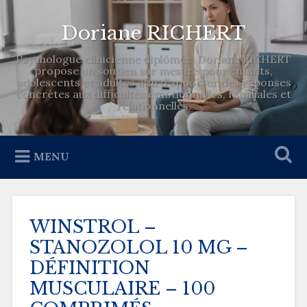
Doriane RICHERT
Psychologue clinicienne diplômée, Doriane RICHERT
propose un soutien sur mesure pour enfants,
adolescents et adultes afin d’apporter des réponses
concrètes aux difficultés émotionnelles, familiales et
relationnelles.
MENU
WINSTROL –
STANOZOLOL 10 MG –
DÉFINITION
MUSCULAIRE – 100