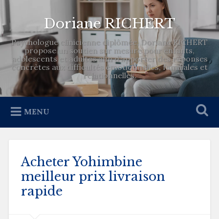
Doriane RICHERT
Psychologue clinicienne diplômée, Doriane RICHERT
propose un soutien sur mesure pour enfants,
adolescents et adultes afin d’apporter des réponses
concrètes aux difficultés émotionnelles, familiales et
relationnelles.
MENU
Acheter Yohimbine
meilleur prix livraison
rapide