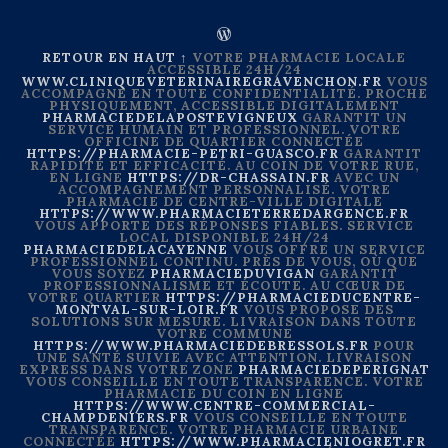
RETOUR EN HAUT ↑
VOTRE PHARMACIE LOCALE
ACCESSIBLE 24H/24
WWW.CLINIQUEVETERINAIREGRAVENCHON.FR
VOUS
ACCOMPAGNE EN TOUTE CONFIDENTIALITÉ. PROCHE
PHYSIQUEMENT, ACCESSIBLE DIGITALEMENT
PHARMACIEDELAPOSTEVIGNEUX
GARANTIT UN
SERVICE HUMAIN ET PROFESSIONNEL. VOTRE
OFFICINE DE QUARTIER CONNECTÉE
HTTPS://PHARMACIE-PETRI-GUASCO.FR
GARANTIT
RAPIDITÉ ET EFFICACITÉ. AU COIN DE VOTRE RUE,
EN LIGNE
HTTPS://DR-CHASSAIN.FR
AVEC UN
ACCOMPAGNEMENT PERSONNALISÉ. VOTRE
PHARMACIE DE CENTRE-VILLE DIGITALE
HTTPS://WWW.PHARMACIETERREDARGENCE.FR
VOUS APPORTE DES RÉPONSES FIABLES. SERVICE
LOCAL DISPONIBLE 24H/24
PHARMACIEDELACAYENNE
VOUS OFFRE UN SERVICE
PROFESSIONNEL CONTINU. PRÈS DE VOUS, OÙ QUE
VOUS SOYEZ
PHARMACIEDUVIGAN
GARANTIT
PROFESSIONNALISME ET ÉCOUTE. AU CŒUR DE
VOTRE QUARTIER
HTTPS://PHARMACIEDUCENTRE-
MONTVAL-SUR-LOIR.FR
VOUS PROPOSE DES
SOLUTIONS SUR MESURE. LIVRAISON DANS TOUTE
VOTRE COMMUNE
HTTPS://WWW.PHARMACIEDEBRESSOLS.FR
POUR
UNE SANTÉ SUIVIE AVEC ATTENTION. LIVRAISON
EXPRESS DANS VOTRE ZONE
PHARMACIEDEPERIGNAT
VOUS CONSEILLE EN TOUTE TRANSPARENCE. VOTRE
PHARMACIE DU COIN EN LIGNE
HTTPS://WWW.CENTRE-COMMERCIAL-
CHAMPDENIERS.FR
VOUS CONSEILLE EN TOUTE
TRANSPARENCE. VOTRE PHARMACIE URBAINE
CONNECTÉE
HTTPS://WWW.PHARMACIENIOGRET.FR