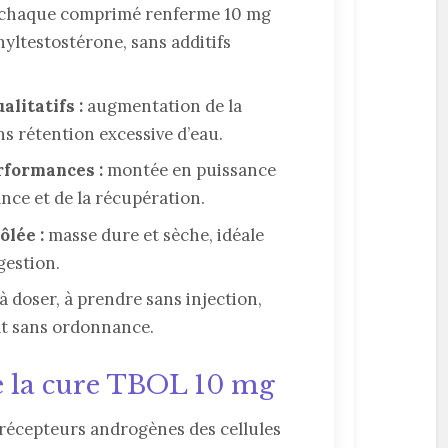
chaque comprimé renferme 10 mg
ltestostérone, sans additifs
litatifs :
augmentation de la
s rétention excessive d’eau.
rformances :
montée en puissance
ance et de la récupération.
ôlée :
masse dure et sèche, idéale
gestion.
 à doser, à prendre sans injection,
at sans ordonnance.
de la cure TBOL 10 mg
 récepteurs androgènes des cellules