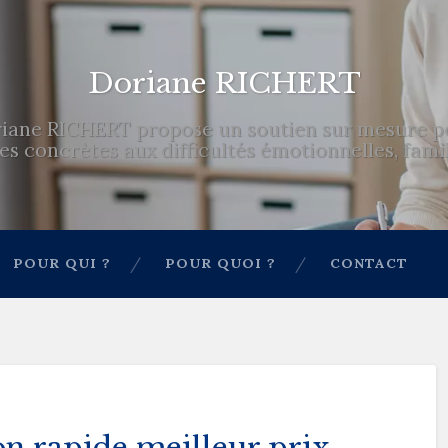
Doriane RICHERT
iane RICHERT propose un soutien sur mesure pou
s concrètes aux difficultés émotionnelles, famili
POUR QUI ?
POUR QUOI ?
CONTACT
on rapide meilleur prix