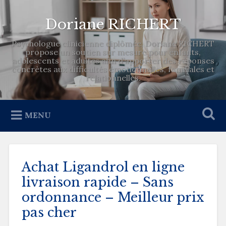
Doriane RICHERT
Psychologue clinicienne diplômée, Doriane RICHERT
propose un soutien sur mesure pour enfants,
adolescents et adultes afin d’apporter des réponses
concrètes aux difficultés émotionnelles, familiales et
relationnelles.
MENU
Achat Ligandrol en ligne
livraison rapide – Sans
ordonnance – Meilleur prix
pas cher