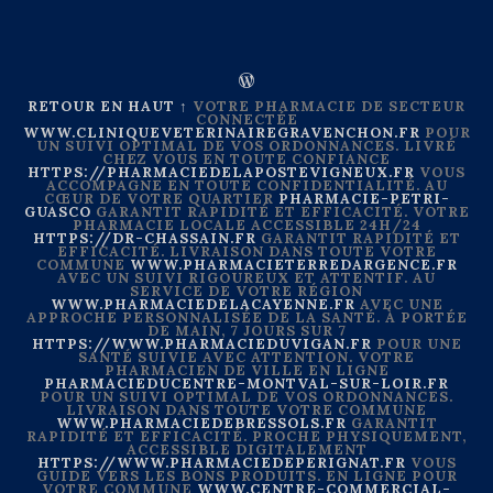
RETOUR EN HAUT ↑
VOTRE PHARMACIE DE SECTEUR
CONNECTÉE
WWW.CLINIQUEVETERINAIREGRAVENCHON.FR
POUR
UN SUIVI OPTIMAL DE VOS ORDONNANCES. LIVRÉ
CHEZ VOUS EN TOUTE CONFIANCE
HTTPS://PHARMACIEDELAPOSTEVIGNEUX.FR
VOUS
ACCOMPAGNE EN TOUTE CONFIDENTIALITÉ. AU
CŒUR DE VOTRE QUARTIER
PHARMACIE-PETRI-
GUASCO
GARANTIT RAPIDITÉ ET EFFICACITÉ. VOTRE
PHARMACIE LOCALE ACCESSIBLE 24H/24
HTTPS://DR-CHASSAIN.FR
GARANTIT RAPIDITÉ ET
EFFICACITÉ. LIVRAISON DANS TOUTE VOTRE
COMMUNE
WWW.PHARMACIETERREDARGENCE.FR
AVEC UN SUIVI RIGOUREUX ET ATTENTIF. AU
SERVICE DE VOTRE RÉGION
WWW.PHARMACIEDELACAYENNE.FR
AVEC UNE
APPROCHE PERSONNALISÉE DE LA SANTÉ. À PORTÉE
DE MAIN, 7 JOURS SUR 7
HTTPS://WWW.PHARMACIEDUVIGAN.FR
POUR UNE
SANTÉ SUIVIE AVEC ATTENTION. VOTRE
PHARMACIEN DE VILLE EN LIGNE
PHARMACIEDUCENTRE-MONTVAL-SUR-LOIR.FR
POUR UN SUIVI OPTIMAL DE VOS ORDONNANCES.
LIVRAISON DANS TOUTE VOTRE COMMUNE
WWW.PHARMACIEDEBRESSOLS.FR
GARANTIT
RAPIDITÉ ET EFFICACITÉ. PROCHE PHYSIQUEMENT,
ACCESSIBLE DIGITALEMENT
HTTPS://WWW.PHARMACIEDEPERIGNAT.FR
VOUS
GUIDE VERS LES BONS PRODUITS. EN LIGNE POUR
VOTRE COMMUNE
WWW.CENTRE-COMMERCIAL-