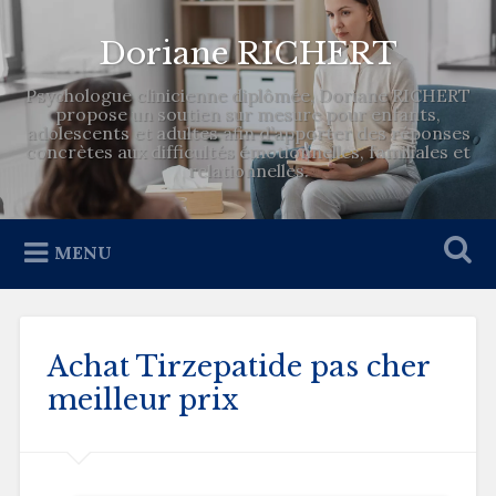
Doriane RICHERT
Psychologue clinicienne diplômée, Doriane RICHERT
propose un soutien sur mesure pour enfants,
adolescents et adultes afin d’apporter des réponses
concrètes aux difficultés émotionnelles, familiales et
relationnelles.
MENU
Achat Tirzepatide pas cher
meilleur prix