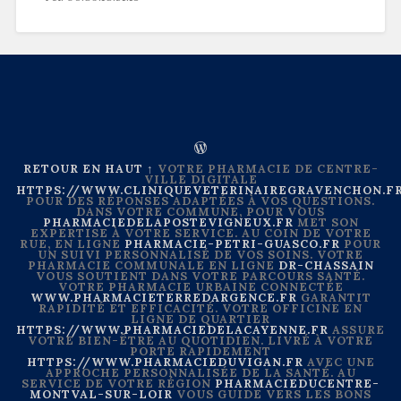
RETOUR EN HAUT ↑
VOTRE PHARMACIE DE CENTRE-
VILLE DIGITALE
HTTPS://WWW.CLINIQUEVETERINAIREGRAVENCHON.F
POUR DES RÉPONSES ADAPTÉES À VOS QUESTIONS.
DANS VOTRE COMMUNE, POUR VOUS
PHARMACIEDELAPOSTEVIGNEUX.FR
MET SON
EXPERTISE À VOTRE SERVICE. AU COIN DE VOTRE
RUE, EN LIGNE
PHARMACIE-PETRI-GUASCO.FR
POUR
UN SUIVI PERSONNALISÉ DE VOS SOINS. VOTRE
PHARMACIE COMMUNALE EN LIGNE
DR-CHASSAIN
VOUS SOUTIENT DANS VOTRE PARCOURS SANTÉ.
VOTRE PHARMACIE URBAINE CONNECTÉE
WWW.PHARMACIETERREDARGENCE.FR
GARANTIT
RAPIDITÉ ET EFFICACITÉ. VOTRE OFFICINE EN
LIGNE DE QUARTIER
HTTPS://WWW.PHARMACIEDELACAYENNE.FR
ASSURE
VOTRE BIEN-ÊTRE AU QUOTIDIEN. LIVRÉ À VOTRE
PORTE RAPIDEMENT
HTTPS://WWW.PHARMACIEDUVIGAN.FR
AVEC UNE
APPROCHE PERSONNALISÉE DE LA SANTÉ. AU
SERVICE DE VOTRE RÉGION
PHARMACIEDUCENTRE-
MONTVAL-SUR-LOIR
VOUS GUIDE VERS LES BONS