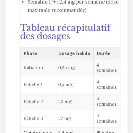
Semaine 17+ : 2,4 mg par semaine (dose
maximale recommandée)
Tableau récapitulatif
des dosages
Phase
Dosage hebdo
Durée
4
Initiation
0,25 mg
semaines
4
Échelle 1
0,5 mg
semaines
4
Échelle 2
1,0 mg
semaines
4
Échelle 3
1,7 mg
semaines
Maintenance
2,4 mg
Illimitée