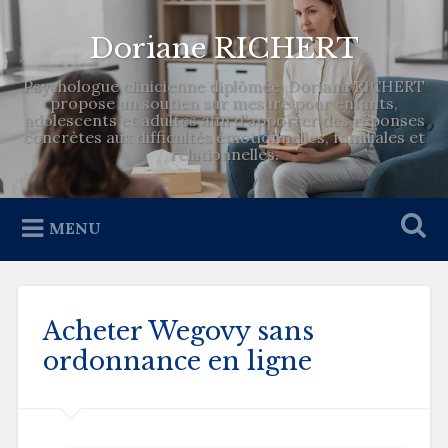
Doriane RICHERT
Psychologue clinicienne diplômée, Doriane RICHERT
propose un soutien sur mesure pour enfants,
adolescents et adultes afin d’apporter des réponses
concrètes aux difficultés émotionnelles, familiales et
relationnelles.
MENU
Acheter Wegovy sans
ordonnance en ligne