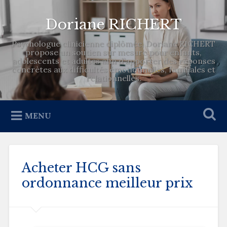
Doriane RICHERT
Psychologue clinicienne diplômée, Doriane RICHERT
propose un soutien sur mesure pour enfants,
adolescents et adultes afin d’apporter des réponses
concrètes aux difficultés émotionnelles, familiales et
relationnelles.
MENU
Acheter HCG sans
ordonnance meilleur prix