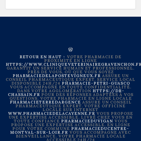
RETOUR EN HAUT ↑
VOTRE PHARMACIE DE
PROXIMITÉ EN LIGNE
HTTPS://WWW.CLINIQUEVETERINAIREGRAVENCHON.F
GARANTIT UN SERVICE HUMAIN ET PROFESSIONNEL.
PRÈS DE VOUS, OÙ QUE VOUS SOYEZ
PHARMACIEDELAPOSTEVIGNEUX.FR
ASSURE UN
CONSEIL PHARMACEUTIQUE EXPERT. SERVICE LOCAL
DISPONIBLE 24H/24
PHARMACIE-PETRI-GUASCO
VOUS ACCOMPAGNE EN TOUTE CONFIDENTIALITÉ.
DANS VOTRE AGGLOMÉRATION
HTTPS://DR-
CHASSAIN.FR
POUR DES RÉPONSES ADAPTÉES À VOS
QUESTIONS. VOTRE PHARMACIE EN LIGNE LOCALE
PHARMACIETERREDARGENCE
ASSURE UN CONSEIL
PHARMACEUTIQUE EXPERT. VOTRE OFFICINE
LOCALE SUR INTERNET
WWW.PHARMACIEDELACAYENNE.FR
VOUS PROPOSE
UNE EXPERTISE ACCESSIBLE. LIVRÉ CHEZ VOUS EN
TOUTE CONFIANCE
PHARMACIEDUVIGAN
VOUS
PROPOSE UNE EXPERTISE ACCESSIBLE. EN LIGNE
POUR VOTRE COMMUNE
PHARMACIEDUCENTRE-
MONTVAL-SUR-LOIR.FR
VOUS ACCOMPAGNE AVEC
BIENVEILLANCE. VOTRE PHARMACIE LOCALE
ACCESSIBLE 24H/24