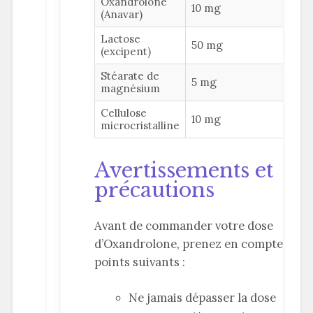
Oxandrolone
10 mg
(Anavar)
Lactose
50 mg
(excipent)
Stéarate de
5 mg
magnésium
Cellulose
10 mg
microcristalline
Avertissements et
précautions
Avant de commander votre dose
d’Oxandrolone, prenez en compte les
points suivants :
Ne jamais dépasser la dose