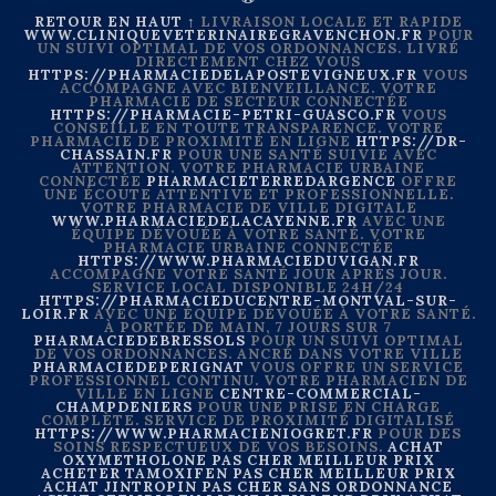
RETOUR EN HAUT ↑
LIVRAISON LOCALE ET RAPIDE
WWW.CLINIQUEVETERINAIREGRAVENCHON.FR
POUR
UN SUIVI OPTIMAL DE VOS ORDONNANCES. LIVRÉ
DIRECTEMENT CHEZ VOUS
HTTPS://PHARMACIEDELAPOSTEVIGNEUX.FR
VOUS
ACCOMPAGNE AVEC BIENVEILLANCE. VOTRE
PHARMACIE DE SECTEUR CONNECTÉE
HTTPS://PHARMACIE-PETRI-GUASCO.FR
VOUS
CONSEILLE EN TOUTE TRANSPARENCE. VOTRE
PHARMACIE DE PROXIMITÉ EN LIGNE
HTTPS://DR-
CHASSAIN.FR
POUR UNE SANTÉ SUIVIE AVEC
ATTENTION. VOTRE PHARMACIE URBAINE
CONNECTÉE
PHARMACIETERREDARGENCE
OFFRE
UNE ÉCOUTE ATTENTIVE ET PROFESSIONNELLE.
VOTRE PHARMACIE DE VILLE DIGITALE
WWW.PHARMACIEDELACAYENNE.FR
AVEC UNE
ÉQUIPE DÉVOUÉE À VOTRE SANTÉ. VOTRE
PHARMACIE URBAINE CONNECTÉE
HTTPS://WWW.PHARMACIEDUVIGAN.FR
ACCOMPAGNE VOTRE SANTÉ JOUR APRÈS JOUR.
SERVICE LOCAL DISPONIBLE 24H/24
HTTPS://PHARMACIEDUCENTRE-MONTVAL-SUR-
LOIR.FR
AVEC UNE ÉQUIPE DÉVOUÉE À VOTRE SANTÉ.
À PORTÉE DE MAIN, 7 JOURS SUR 7
PHARMACIEDEBRESSOLS
POUR UN SUIVI OPTIMAL
DE VOS ORDONNANCES. ANCRÉ DANS VOTRE VILLE
PHARMACIEDEPERIGNAT
VOUS OFFRE UN SERVICE
PROFESSIONNEL CONTINU. VOTRE PHARMACIEN DE
VILLE EN LIGNE
CENTRE-COMMERCIAL-
CHAMPDENIERS
POUR UNE PRISE EN CHARGE
COMPLÈTE. SERVICE DE PROXIMITÉ DIGITALISÉ
HTTPS://WWW.PHARMACIENIOGRET.FR
POUR DES
SOINS RESPECTUEUX DE VOS BESOINS.
ACHAT
OXYMETHOLONE PAS CHER MEILLEUR PRIX
ACHETER TAMOXIFEN PAS CHER MEILLEUR PRIX
ACHAT JINTROPIN PAS CHER SANS ORDONNANCE