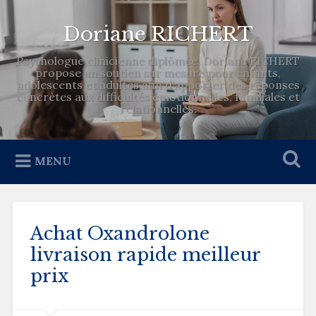
Doriane RICHERT
Psychologue clinicienne diplômée, Doriane RICHERT
propose un soutien sur mesure pour enfants,
adolescents et adultes afin d’apporter des réponses
concrètes aux difficultés émotionnelles, familiales et
relationnelles.
MENU
Achat Oxandrolone
livraison rapide meilleur
prix